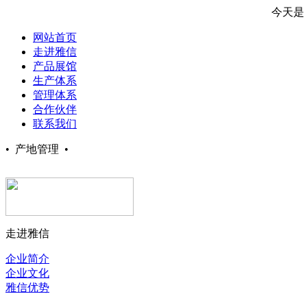
今天是
网站首页
走进雅信
产品展馆
生产体系
管理体系
合作伙伴
联系我们
• 产地管理 •
走进雅信
企业简介
企业文化
雅信优势