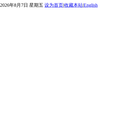
2026年8月7日 星期五
设为首页
|
收藏本站
|
English